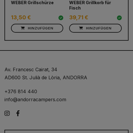
WEBER Grillschürze
WEBER Grillkorb für
WE
Fisch
B
13,50 €
39,71 €
5
HINZUFÜGEN
HINZUFÜGEN
Av. Francesc Cairat, 34
AD600 St. Julià de Lòria, ANDORRA
+376 814 440
info@andorracampers.com
Instagram
Facebook