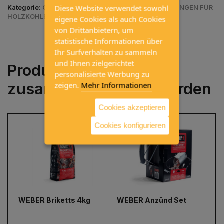
Diese Website verwendet sowohl
Kategorie:
GRILLS / ZUBEHÖR / ZUBEHÖR & ABDECKUNGEN FÜR
HOLZKOHLEGRILLS / ZUBEHÖR HOLZKOHLEGRILLS
eigene Cookies als auch Cookies
von Drittanbietern, um
statistische Informationen über
Ihr Surfverhalten zu sammeln
und Ihnen zielgerichtet
Produkte, die häufig
personalisierte Werbung zu
zusammen gekauft werden
zeigen.
Mehr Informationen
Cookies akzeptieren
Cookies konfigurieren
prev
next
WEBER Briketts 4kg
WEBER Anzünd Set
WE