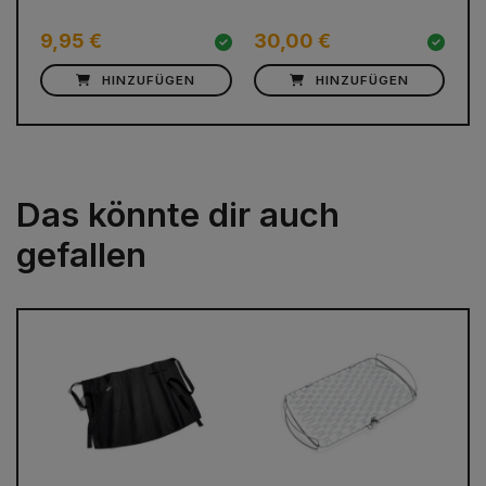
9,95 €
30,00 €
1
HINZUFÜGEN
HINZUFÜGEN
Das könnte dir auch
gefallen
prev
next