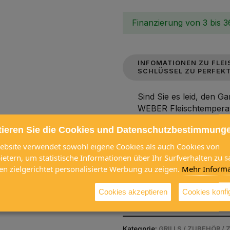
Finanzierung von 3 bis 
INFOMATIONEN ZU FLE
SCHLÜSSEL ZU PERFEKT
Sind Sie es leid, den G
WEBER Fleischtemperatu
ist es jetzt einfacher de
tieren Sie die Cookies und Datenschutzbestimmung
erreichen. Verwandeln Si
Meisterwerk und genieß
ebsite verwendet sowohl eigene Cookies als auch Cookies von
Punkt gegartes Fleisch.
bietern, um statistische Informationen über Ihr Surfverhalten zu
en zielgerichtet personalisierte Werbung zu zeigen.
Mehr Informa
PRODUKTBESCHREIBUN
Cookies akzeptieren
Cookies konfi
Kategorie:
GRILLS / ZUBEHÖR 