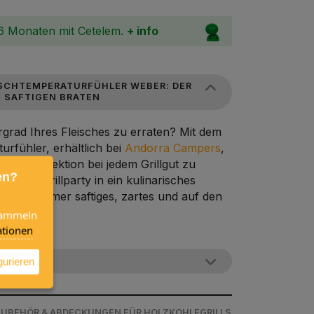
36 Monaten mit Cetelem.
+ info
ISCHTEMPERATURFÜHLER WEBER: DER
 SAFTIGEN BRATEN
argrad Ihres Fleisches zu erraten? Mit dem
rfühler, erhältlich bei
Andorra Campers
,
nn je, Perfektion bei jedem Grillgut zu
en?
e jede Grillparty in ein kulinarisches
en Sie immer saftiges, zartes und auf den
 sammeln
tionen
G
gurieren
/ ZUBEHÖR & ABDECKUNGEN FÜR HOLZKOHLEGRILLS