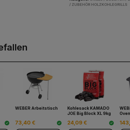
/ ZUBEHÖR HOLZKOHLEGRILLS
efallen
WEBER Arbeitstisch
Kohlesack KAMADO
WEBE
JOE Big Block XL 9kg
Ove
73,40 €
24,09 €
143