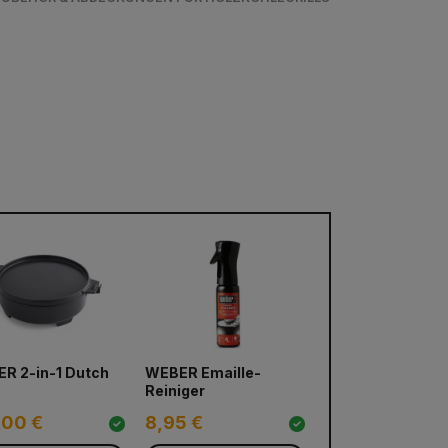
R 2-in-1 Dutch
WEBER Emaille-
n
Reiniger
,00 €
8,95 €