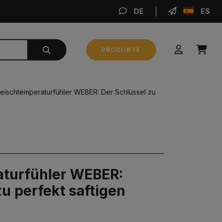
DE
ES
BE
PRODUKTE
Zwischensumme
0,00 €
leischtemperaturfühler WEBER: Der Schlüssel zu
BESTELLUNG AUFGEBEN
aturfühler WEBER:
zu perfekt saftigen