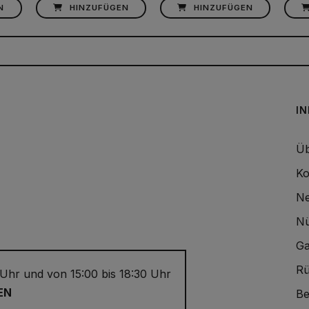
N
HINZUFÜGEN
HINZUFÜGEN
I
Üb
Ko
Ne
Nü
Ga
Rü
 Uhr und von 15:00 bis 18:30 Uhr
EN
Be