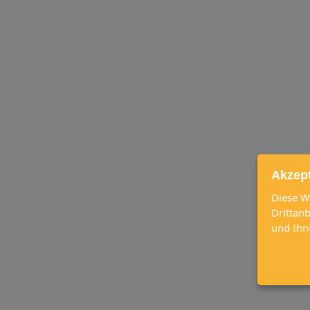
Akzep
Diese W
Drittan
und Ihn