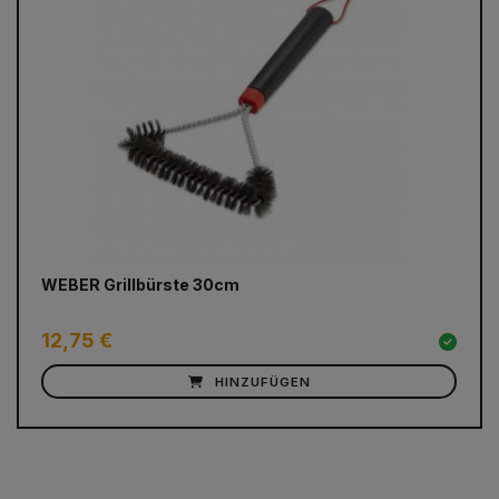
prev
next
WEBER Grillbürste 30cm
WE
12,75 €
5,
HINZUFÜGEN