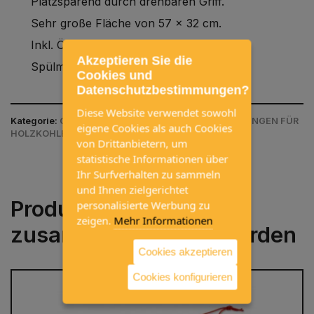
Platzsparend durch drehbaren Griff.
Sehr große Fläche von 57 x 32 cm.
Inkl. Öse zum Aufhängen.
Akzeptieren Sie die
Spülmaschinenfest dank Edelstahl.
Cookies und
Datenschutzbestimmungen?
Diese Website verwendet sowohl
Kategorie:
GRILLS / ZUBEHÖR / ZUBEHÖR & ABDECKUNGEN FÜR
eigene Cookies als auch Cookies
HOLZKOHLEGRILLS / ZUBEHÖR HOLZKOHLEGRILLS
von Drittanbietern, um
statistische Informationen über
Ihr Surfverhalten zu sammeln
und Ihnen zielgerichtet
Produkte, die häufig
personalisierte Werbung zu
zeigen.
Mehr Informationen
zusammen gekauft werden
Cookies akzeptieren
Cookies konfigurieren