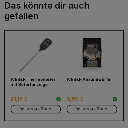
Das könnte dir auch
gefallen
prev
next
WEBER Thermometer
WEBER Anzündwürfel
Gr
mit Sofortanzeige
mi
gr
21,15 €
3,90 €
2
HINZUFÜGEN
HINZUFÜGEN