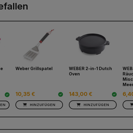
efallen
Weber Grillspatel
WEBER 2-in-1 Dutch
WEB
ge
Oven
Räuc
Misc
Meer
10,35 €
143,00 €
6,4
HEN
HINZUFÜGEN
HINZUFÜGEN