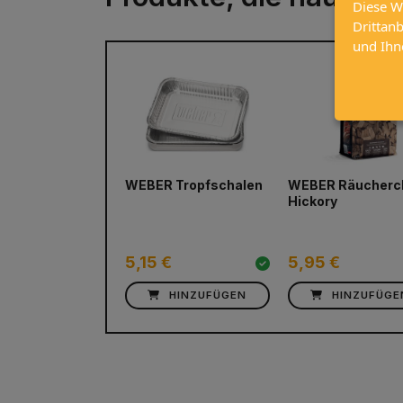
Diese W
Drittan
und Ihn
WEBER Tropfschalen
WEBER Räucherc
prev
Hickory
5,15 €
5,95 €
HINZUFÜGEN
HINZUFÜGE