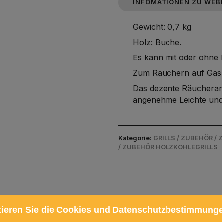
INFOMATIONEN ZU WEB
Gewicht: 0,7 kg
Holz: Buche.
Es kann mit oder ohne
Zum Räuchern auf Gas- 
Das dezente Räucheraro
angenehme Leichte und
Kategorie:
GRILLS / ZUBEHÖR 
/ ZUBEHÖR HOLZKOHLEGRILLS
tieren Sie die Cookies und Datenschutzbestimmung
 zusammen gekauft werden