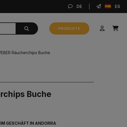
DE
ES
BE
PRODUKTE
Zwischensumme
0,00 €
EBER Räucherchips Buche
BESTELLUNG AUFGEBEN
rchips Buche
r
 IM GESCHÄFT IN ANDORRA