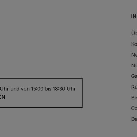
I
Üb
Ko
Ne
Nü
Ga
Rü
 Uhr und von 15:00 bis 18:30 Uhr
EN
Be
Co
Da