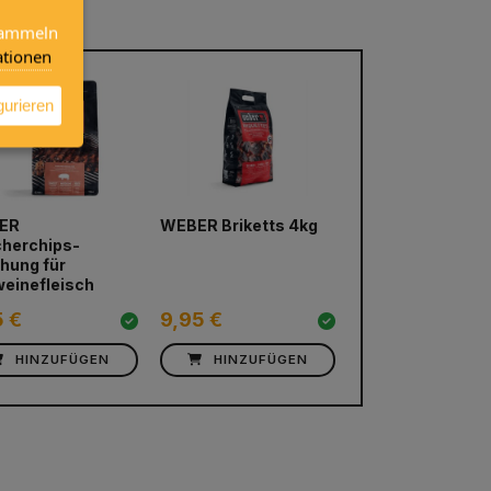
 sammeln
tionen
gurieren
ER
WEBER Briketts 4kg
WEBER Grillbürs
next
herchips-
30cm
hung für
einefleisch
5 €
9,95 €
12,75 €
HINZUFÜGEN
HINZUFÜGEN
HINZUFÜG