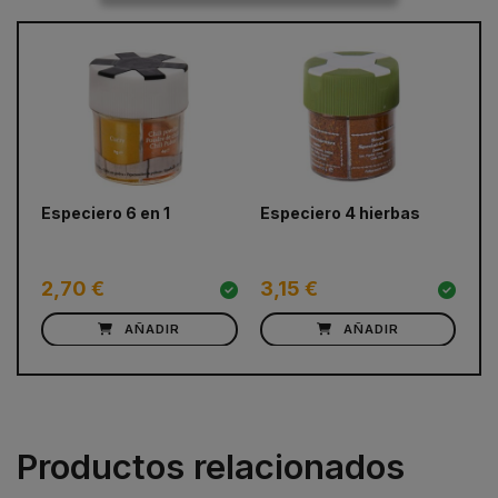
prev
next
Especiero 6 en 1
Especiero 4 hierbas
To
sá
2,70 €
3,15 €
1
AÑADIR
AÑADIR
Productos relacionados