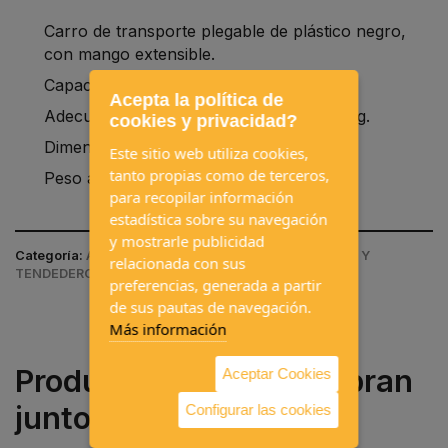
Carro de transporte plegable de plástico negro,
con mango extensible.
Capacidad de carga hasta 35 kg.
Acepta la política de
Adecuado para bombonas de gas de 11 kg.
cookies y privacidad?
Dimensiones aprox: 98 x 42 x 38 cm.
Este sitio web utiliza cookies,
tanto propias como de terceros,
Peso alrededor de 2,5 kg.
para recopilar información
estadística sobre su navegación
y mostrarle publicidad
Categoría:
ACCESORIOS DE CAMPING / ALMACENAJE Y
relacionada con sus
TENDEDEROS
preferencias, generada a partir
de sus pautas de navegación.
Más información
Productos que se compran
Aceptar Cookies
juntos a menudo
Configurar las cookies