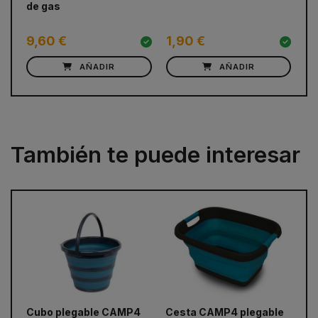
de gas
9,60 €
1,90 €
2
AÑADIR
AÑADIR
También te puede interesar
prev
next
Cubo plegable CAMP4
Cesta CAMP4 plegable
Ba