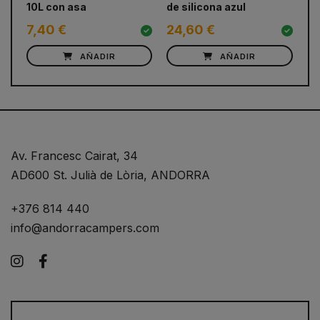
10L con asa
de silicona azul
pa
7,40 €
24,60 €
7
AÑADIR
AÑADIR
Av. Francesc Cairat, 34
AD600 St. Julià de Lòria, ANDORRA
+376 814 440
info@andorracampers.com
Instagram
Facebook