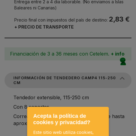
Entrega entre 2 a 4 dia laborable. (No enviamos a Islas
Baleares ni Canarias)
2,83 €
Precio final con impuestos del país de destino:
+ PRECIO DE TRANSPORTE
Financiación de 3 a 36 meses con Cetelem.
+ info
INFORMACIÓN DE TENDEDERO CAMP4 115-250
CM
Tendedor extensible, 115-250 cm
Con 8 soportes.
Acepta la política de
Correa de 4mm, longitud 115 cm, estirable hasta
cookies y privacidad?
aproximadamente 250 cm.
Este sitio web utiliza cookies,