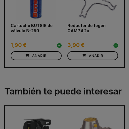
prev
next
Cartucho BUTSIR de
Reductor de fogon
Ka
válvula B-250
CAMP4 2u.
Ca
1,90 €
3,90 €
1
AÑADIR
AÑADIR
También te puede interesar