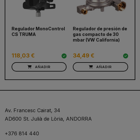
prev
next
Regulador MonoControl
Regulador de presión de
Li
CS TRUMA
gas compacto de 30
mbar (VW California)
118,03 €
34,49 €
1
AÑADIR
AÑADIR
Av. Francesc Cairat, 34
AD600 St. Julià de Lòria, ANDORRA
+376 814 440