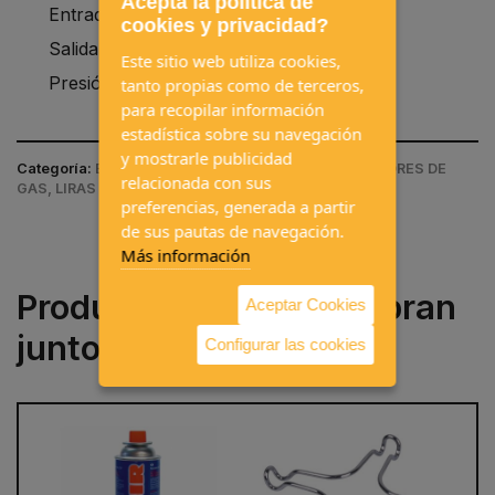
Acepta la política de
Entrada: G56.
cookies y privacidad?
Salida: H51.
Este sitio web utiliza cookies,
Presión: 29 mbar.
tanto propias como de terceros,
para recopilar información
estadística sobre su navegación
y mostrarle publicidad
Categoría:
EQUIPAMIENTOS INTERIORES / REGULADORES DE
relacionada con sus
GAS, LIRAS Y ALARMAS DE GAS
preferencias, generada a partir
de sus pautas de navegación.
Más información
Productos que se compran
Aceptar Cookies
juntos a menudo
Configurar las cookies