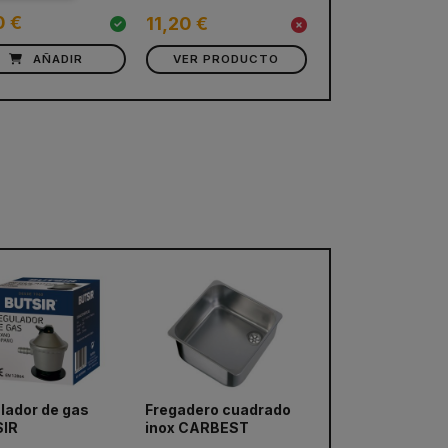
0 €
32,30 €
11,20 €
AÑADIR
VER PRODUCTO
AÑADIR
lador de gas
Fregadero cuadrado
SIR
inox CARBEST