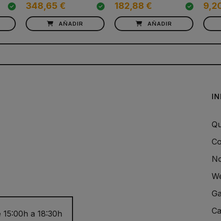
348,65 €
182,88 €
9,2
AÑADIR
AÑADIR
I
Qu
Co
No
We
Ga
Ca
 15:00h a 18:30h