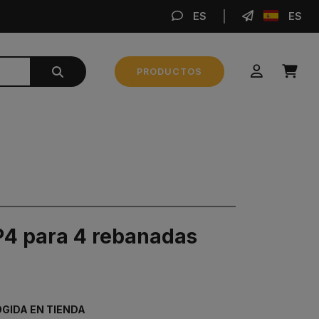
ES
ES
REA
PRODUCTOS
Subtotal
0,00 €
REALIZAR PEDIDO
4 para 4 rebanadas
GIDA EN TIENDA