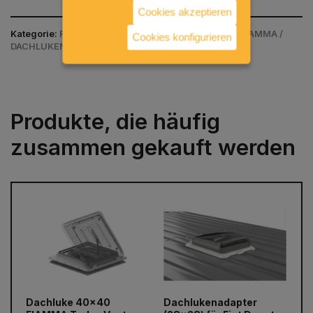
Cookies akzeptieren
Kategorie:
FENSTER & BELÜFTUNG / DACHLUKEN / FIAMMA /
Cookies konfigurieren
DACHLUKEN FIAMMA
Produkte, die häufig
zusammen gekauft werden
prev
next
Dachluke 40x40
Dachlukenadapter
75