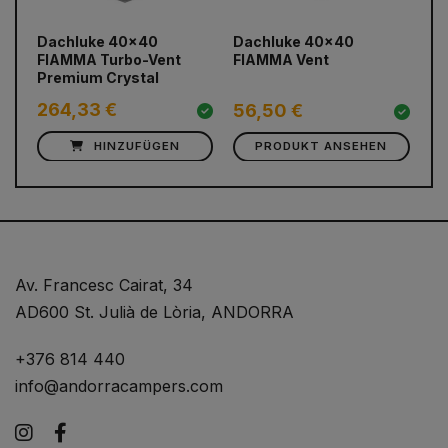
prev
next
Dachluke 40x40
Dachluke 40x40
Da
FIAMMA Turbo-Vent
FIAMMA Vent
FI
Premium Crystal
264,33 €
1
56,50 €
HINZUFÜGEN
PRODUKT ANSEHEN
Av. Francesc Cairat, 34
AD600 St. Julià de Lòria, ANDORRA
+376 814 440
info@andorracampers.com
Instagram
Facebook