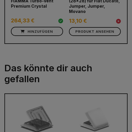
FIAMMA Turbo-Vent
(28x28) für Fiat Ducato,
Du
Premium Crystal
Jumper, Jumper,
ab
Movano
264,33 €
1
13,10 €
HINZUFÜGEN
PRODUKT ANSEHEN
Das könnte dir auch
gefallen