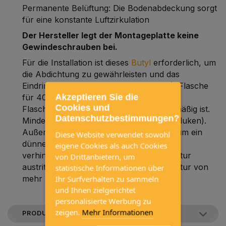
Permanente Belüftung: Die Bodenabdeckung sorgt
für eine konstante Luftzirkulation
Der Hersteller legt der Montageplatte keine
Gewindeschrauben bei.
Für die Installation ist dieses
Butyl
erforderlich, um
die Abdichtung zu gewährleisten und das
Eindringen von Wasser zu verhindern (1 Flasche
Akzeptieren Sie die
für 40x40-Dachluken, möglicherweise 2
Cookies und
Flaschen, wenn die Decke sehr unregelmäßig ist.
Datenschutzbestimmungen?
Mindestens 2 Flaschen für größere Dachluken).
Außerdem wird
1 Flasche Sika
benötigt, um ein
Diese Website verwendet sowohl
dünnes Außenprofil zu erstellen und zu
eigene Cookies als auch Cookies
verhindern, dass das Butyl durch die Kontur
von Drittanbietern, um
austritt (mit 1 Flasche können Sie die Kontur von
statistische Informationen über
mehr als einer Dachluke abdichten).
Ihr Surfverhalten zu sammeln
und Ihnen zielgerichtet
personalisierte Werbung zu
zeigen.
Mehr Informationen
PRODUKTBESCHREIBUNG