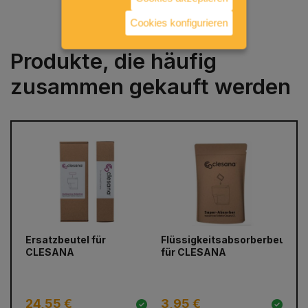
Cookies konfigurieren
Produkte, die häufig
zusammen gekauft werden
prev
next
Ersatzbeutel für
Be
Flüssigkeitsabsorberbeutel
CLESANA
Ei
für CLESANA
24,55 €
3,95 €
4