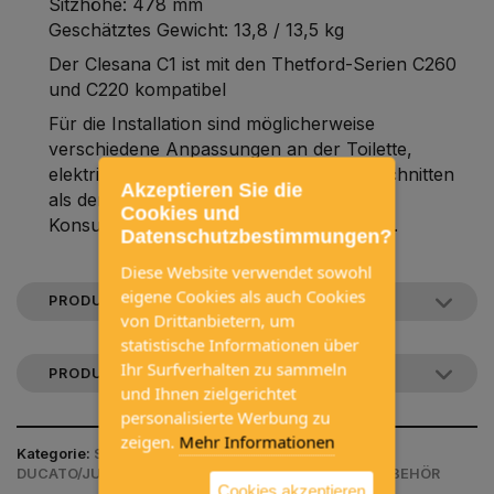
Sitzhöhe: 478 mm
Geschätztes Gewicht: 13,8 / 13,5 kg
Der Clesana C1 ist mit den Thetford-Serien C260
und C220 kompatibel
Für die Installation sind möglicherweise
verschiedene Anpassungen an der Toilette,
elektrische Leitungen mit anderen Querschnitten
Akzeptieren Sie die
als den vorhandenen usw. erforderlich.
Cookies und
Konsultieren Sie die Installationsanleitung.
Datenschutzbestimmungen?
Diese Website verwendet sowohl
eigene Cookies als auch Cookies
PRODUKTBESCHREIBUNG
von Drittanbietern, um
statistische Informationen über
Ihr Surfverhalten zu sammeln
PRODUKTDOKUMENTATION
und Ihnen zielgerichtet
personalisierte Werbung zu
zeigen.
Mehr Informationen
Kategorie:
SUCHE NACH FAHRZEUGMODELL / FIAT /
DUCATO/JUMPER/BOXER (2007-2014) / ANDERES ZUBEHÖR
Cookies akzeptieren