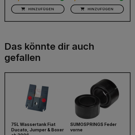
HINZUFÜGEN
HINZUFÜGEN
Das könnte dir auch
gefallen
75L Wassertank Fiat
SUMOSPRINGS Feder
EL
prev
next
Ducato, Jumper & Boxer
vorne
Li