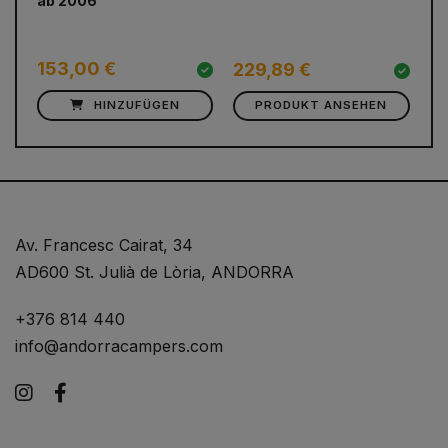
ab 2006
BM
Du
Se
153,00 €
5
229,89 €
HINZUFÜGEN
PRODUKT ANSEHEN
Av. Francesc Cairat, 34
AD600 St. Julià de Lòria, ANDORRA
+376 814 440
info@andorracampers.com
Instagram
Facebook