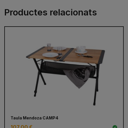
Productes relacionats
prev
next
Taula Mendoza CAMP4
Ca
107,00 €
5