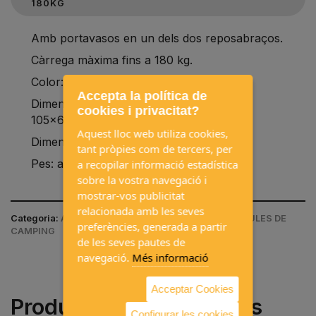
180KG
Amb portavasos en un dels dos reposabraços.
Càrrega màxima fins a 180 kg.
Color: negre.
Accepta la política de
Dimensions: seient 57x50x49cm / total
cookies i privacitat?
105x60x105cm.
Aquest lloc web utiliza cookies,
Dimensions plegada: 104 x 17cm.
tant pròpies com de tercers, per
Pes: al voltant de 4,5 kg.
a recopilar informació estadística
sobre la vostra navegació i
mostrar-vos publicitat
relacionada amb les seves
Categoria:
ACCESSORIS DE CAMPING / CADIRES I TAULES DE
preferències, generada a partir
CAMPING
de les seves pautes de
navegació.
Més informació
Acceptar Cookies
Productes que sovint es
Configurar les cookies