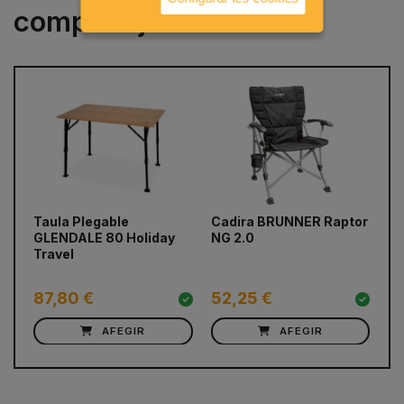
compren junts
prev
next
Taula Plegable
Cadira BRUNNER Raptor
Ne
GLENDALE 80 Holiday
NG 2.0
DO
Travel
87,80 €
52,25 €
6
AFEGIR
AFEGIR